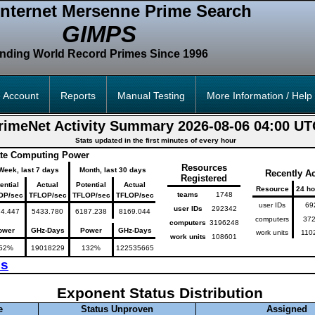
Internet Mersenne Prime Search
GIMPS
inding World Record Primes Since 1996
 Account
Reports
Manual Testing
More Information / Help
rimeNet Activity Summary 2026-08-06 04:00 U
Stats updated in the first minutes of every hour
te Computing Power
Resources
Week, last 7 days
Month, last 30 days
Recently A
Registered
ential
Actual
Potential
Actual
Resource
24 h
teams
1748
OP/sec
TFLOP/sec
TFLOP/sec
TFLOP/sec
user IDs
69
user IDs
292342
74.447
5433.780
6187.238
8169.044
computers
37
computers
3196248
ower
GHz-Days
Power
GHz-Days
work units
110
work units
108601
52%
19018229
132%
122535665
hs
Exponent Status Distribution
e
Status Unproven
Assigned