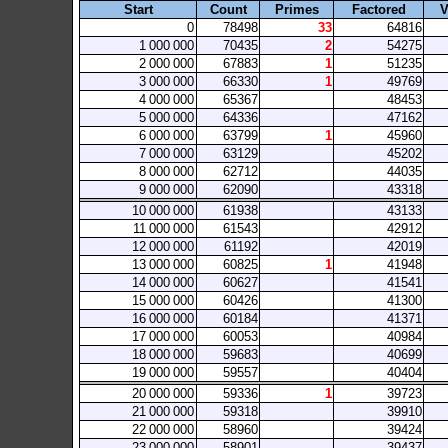
Start
Count
Primes
Factored
V
0
78498
33
64816
1
000
000
70435
2
54275
2
000
000
67883
1
51235
3
000
000
66330
1
49769
4
000
000
65367
48453
5
000
000
64336
47162
6
000
000
63799
1
45960
7
000
000
63129
45202
8
000
000
62712
44035
9
000
000
62090
43318
10
000
000
61938
43133
11
000
000
61543
42912
12
000
000
61192
42019
13
000
000
60825
1
41948
14
000
000
60627
41541
15
000
000
60426
41300
16
000
000
60184
41371
17
000
000
60053
40984
18
000
000
59683
40699
19
000
000
59557
40404
20
000
000
59336
1
39723
21
000
000
59318
39910
22
000
000
58960
39424
23
000
000
58901
39437