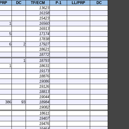
/PRP
DC
TF/ECM
P-1
LL/PRP
DC
13623
16158
15423
1
16560
16913
5
17174
17838
6
2
17927
18621
18772
1
18793
1
18631
19173
18876
19086
19126
18813
19044
386
93
18984
19082
18611
19407
19476
19464