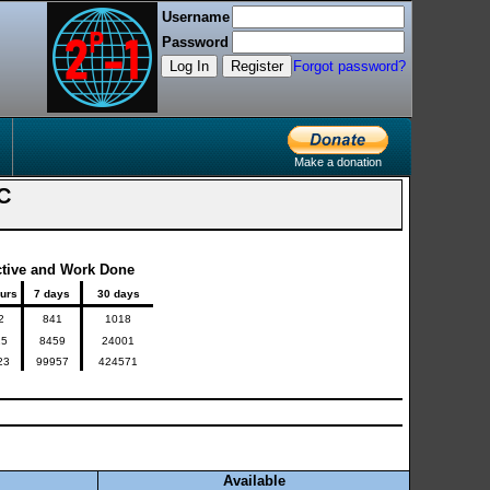
Username
Password
Log In
Register
Forgot password?
Make a donation
TC
ctive and Work Done
ours
7 days
30 days
2
841
1018
25
8459
24001
23
99957
424571
Available