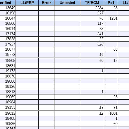
erified
LL/PRP
Error
Untested
TF/ECM
P±1
LL
13649
2284
28
16158
597
16647
76
1231
16560
117
16914
73
17174
241
17838
35
17927
320
18677
63
18772
16
18805
60
12
18631
19173
1
18876
19086
19126
18813
1
19069
25
18984
19153
19
71
19612
12
1001
19408
1
19536
60
19464