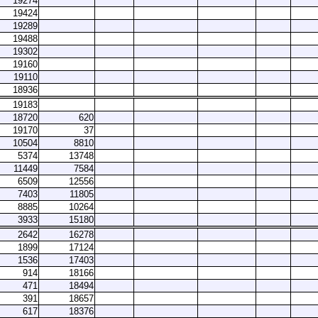
19274
19424
19289
19488
19302
19160
19110
18936
19183
18720
620
19170
37
10504
8810
5374
13748
11449
7584
6509
12556
7403
11805
8885
10264
3933
15180
2642
16278
1899
17124
1536
17403
914
18166
471
18494
391
18657
617
18376