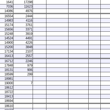
1641
17298
7036
11623
14086
4976
16554
2444
14983
4116
15174
3761
15656
3371
15248
3919
14524
4491
14900
4226
15200
3848
17134
2107
16413
2557
16712
2246
17848
979
18131
906
18599
299
18981
19000
7
18612
18722
18413
18694
18610