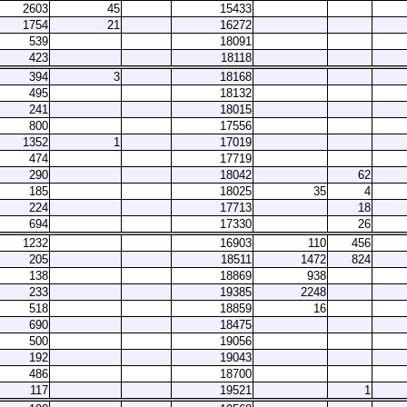
2603
45
15433
1754
21
16272
539
18091
423
18118
394
3
18168
495
18132
241
18015
800
17556
1352
1
17019
474
17719
290
18042
62
185
18025
35
4
224
17713
18
694
17330
26
1232
16903
110
456
205
18511
1472
824
138
18869
938
233
19385
2248
518
18859
16
690
18475
500
19056
192
19043
486
18700
117
19521
1