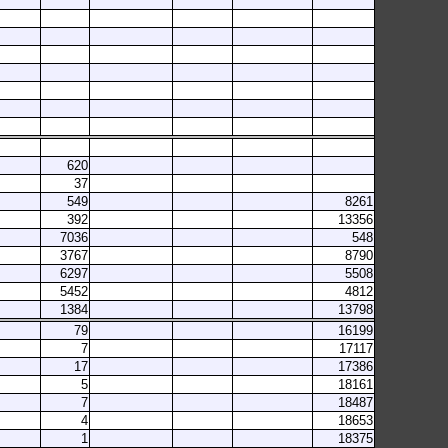
620
37
549
8261
392
13356
7036
548
3767
8790
6297
5508
5452
4812
1384
13798
79
16199
7
17117
17
17386
5
18161
7
18487
4
18653
1
18375