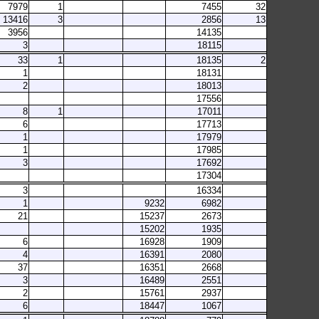
7979
1
7455
32
13416
3
2856
13
3956
14135
3
18115
33
1
18135
2
1
18131
2
18013
17556
8
1
17011
6
17713
1
17979
1
17985
3
17692
17304
3
16334
1
9232
6982
21
15237
2673
15202
1935
6
16928
1909
4
16391
2080
37
16351
2668
3
16489
2551
2
15761
2937
6
18447
1067