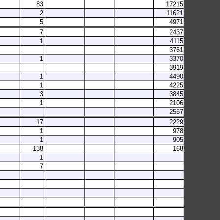
83
17215
2
11621
5
4971
7
2437
1
4115
3761
1
3370
3919
1
4490
1
4225
3
3845
1
2106
2557
17
2229
1
978
1
905
138
168
1
7