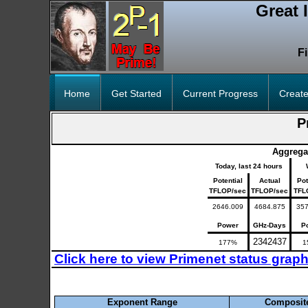
Great 
F
Home
Get Started
Current Progress
Create
P
Aggrega
Today, last 24 hours
Potential
Actual
Pot
TFLOP/sec
TFLOP/sec
TFL
2646.009
4684.875
35
Power
GHz-Days
P
2342437
177%
1
Click here to view Primenet status grap
Exponent Range
Composit